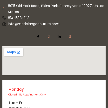
8015 Old York Road, Elkins Park, Pennsylvania 19027, United
States
814-588-3113
info@madelangecouture.com
Monday
Closed • By Appointment Only
Tue - Fri