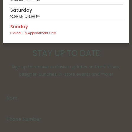
10:00 AM to 7:00 PM
Saturday
10:00 AM to 6:00 PM
Sunday
Closed • By Appointment Only
STAY UP TO DATE
Sign up to receive exclusive updates on trunk shows,
designer launches, in-store events and more!