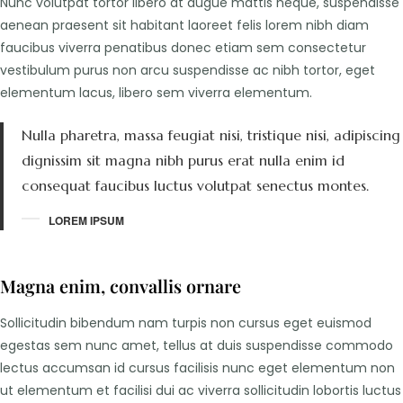
Nunc volutpat tortor libero at augue mattis neque, suspendisse
aenean praesent sit habitant laoreet felis lorem nibh diam
faucibus viverra penatibus donec etiam sem consectetur
vestibulum purus non arcu suspendisse ac nibh tortor, eget
elementum lacus, libero sem viverra elementum.
Nulla pharetra, massa feugiat nisi, tristique nisi, adipiscing
dignissim sit magna nibh purus erat nulla enim id
consequat faucibus luctus volutpat senectus montes.
LOREM IPSUM
Magna enim, convallis ornare
Sollicitudin bibendum nam turpis non cursus eget euismod
egestas sem nunc amet, tellus at duis suspendisse commodo
lectus accumsan id cursus facilisis nunc eget elementum non
ut elementum et facilisi dui ac viverra sollicitudin lobortis luctus